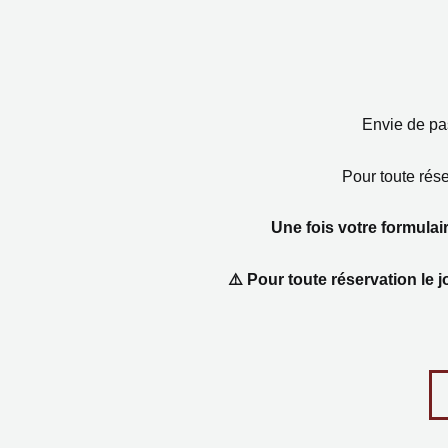
Aller
au
contenu
Envie de pas
Pour toute rése
Une fois votre formulai
⚠️ Pour toute réservation le 